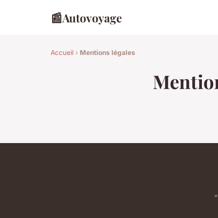
📰
Autovoyage
Accueil
›
Mentions légales
Mention
“