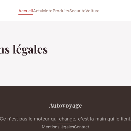
Accueil
Actu
Moto
Produits
Securite
Voiture
s légales
Autovoyage
Ce n'est pas le moteur qui change, c'est la main qui le tient
Mentions légales
Contact